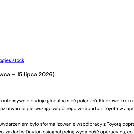
ogies stock
wca – 15 lipca 2026)
n intensywnie buduje globalną sieć połączeń. Kluczowe kroki 
oraz otwarcie pierwszego wspólnego vertiportu z Toyotą w Japo
ydarzeniem było sformalizowanie współpracy z Toyotą poprze
, zakład w Dayton osiągnął pełną wydajność operacyjną, co p