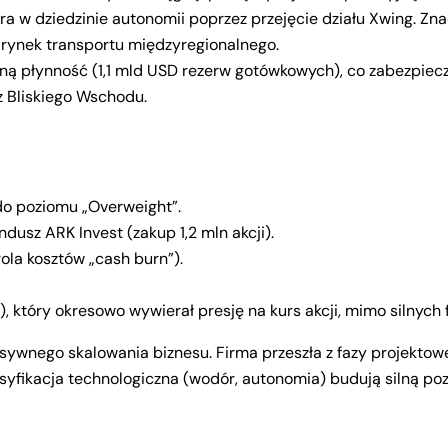
ra w dziedzinie autonomii poprzez przejęcie działu Xwing. 
 rynek transportu międzyregionalnego.
ną płynność (1,1 mld USD rezerw gotówkowych), co zabezpiecza 
z Bliskiego Wschodu.
do poziomu „Overweight”.
usz ARK Invest (zakup 1,2 mln akcji).
la kosztów „cash burn”).
y), który okresowo wywierał presję na kurs akcji, mimo silny
sywnego skalowania biznesu. Firma przeszła z fazy projektowe
rsyfikacja technologiczna (wodór, autonomia) budują silną po