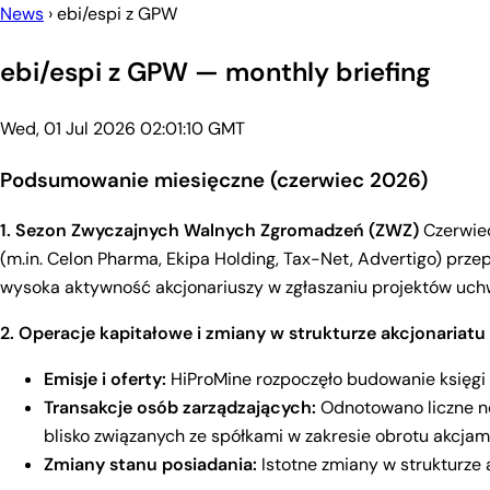
News
›
ebi/espi z GPW
ebi/espi z GPW — monthly briefing
Wed, 01 Jul 2026 02:01:10 GMT
Podsumowanie miesięczne (czerwiec 2026)
1. Sezon Zwyczajnych Walnych Zgromadzeń (ZWZ)
Czerwiec
(m.in. Celon Pharma, Ekipa Holding, Tax-Net, Advertigo) prz
wysoka aktywność akcjonariuszy w zgłaszaniu projektów uch
2. Operacje kapitałowe i zmiany w strukturze akcjonariatu
Emisje i oferty:
HiProMine rozpoczęło budowanie księgi po
Transakcje osób zarządzających:
Odnotowano liczne not
blisko związanych ze spółkami w zakresie obrotu akcjam
Zmiany stanu posiadania:
Istotne zmiany w strukturze 