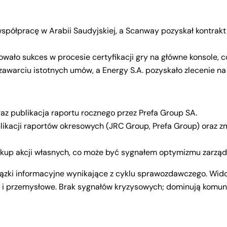
współpracę w Arabii Saudyjskiej, a Scanway pozyskał kontra
ło sukces w procesie certyfikacji gry na główne konsole, co
zawarciu istotnych umów, a Energy S.A. pozyskało zlecenie na 
raz publikacja raportu rocznego przez Prefa Group SA.
acji raportów okresowych (JRC Group, Prefa Group) oraz zm
kup akcji własnych, co może być sygnałem optymizmu zarząd
ki informacyjne wynikające z cyklu sprawozdawczego. Widocz
ne i przemysłowe. Brak sygnałów kryzysowych; dominują komu