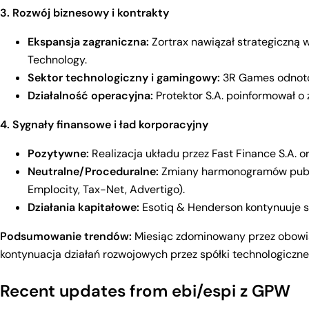
3. Rozwój biznesowy i kontrakty
Ekspansja zagraniczna:
Zortrax nawiązał strategiczną 
Technology.
Sektor technologiczny i gamingowy:
3R Games odnotowa
Działalność operacyjna:
Protektor S.A. poinformował o 
4. Sygnały finansowe i ład korporacyjny
Pozytywne:
Realizacja układu przez Fast Finance S.A. o
Neutralne/Proceduralne:
Zmiany harmonogramów publik
Emplocity, Tax-Net, Advertigo).
Działania kapitałowe:
Esotiq & Henderson kontynuuje s
Podsumowanie trendów:
Miesiąc zdominowany przez obowiąz
kontynuacja działań rozwojowych przez spółki technologicz
Recent updates from ebi/espi z GPW