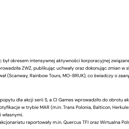
 był okresem intensywnej aktywności korporacyjnej związa
eprowadziła ZWZ, publikując uchwały oraz dokonując zmian w 
wał (Scanway, Rainbow Tours, MO-BRUK), co świadczy o zaan
pytu dla akcji serii S, a CI Games wprowadziło do obrotu akc
yfikacje w trybie MAR (m.in. Trans Polonia, Balticon, Herku
i własnymi.
akcjonariatu raportowały m.in. Quercus TFI oraz Wirtualna Pol