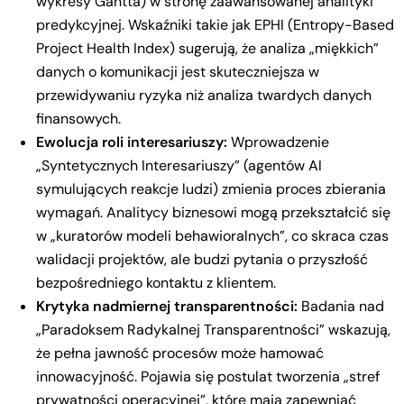
wykresy Gantta) w stronę zaawansowanej analityki
predykcyjnej. Wskaźniki takie jak EPHI (Entropy-Based
Project Health Index) sugerują, że analiza „miękkich”
danych o komunikacji jest skuteczniejsza w
przewidywaniu ryzyka niż analiza twardych danych
finansowych.
Ewolucja roli interesariuszy:
Wprowadzenie
„Syntetycznych Interesariuszy” (agentów AI
symulujących reakcje ludzi) zmienia proces zbierania
wymagań. Analitycy biznesowi mogą przekształcić się
w „kuratorów modeli behawioralnych”, co skraca czas
walidacji projektów, ale budzi pytania o przyszłość
bezpośredniego kontaktu z klientem.
Krytyka nadmiernej transparentności:
Badania nad
„Paradoksem Radykalnej Transparentności” wskazują,
że pełna jawność procesów może hamować
innowacyjność. Pojawia się postulat tworzenia „stref
prywatności operacyjnej”, które mają zapewniać